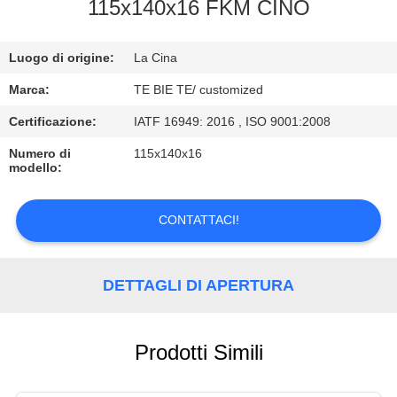
CONTROLLO
115x140x16 FKM CINO
DI
Luogo di origine:
La Cina
QUALITÀ
Marca:
TE BIE TE/ customized
CONTATTICI
Certificazione:
IATF 16949: 2016 , ISO 9001:2008
Numero di
115x140x16
modello:
NOTIZIE
CONTATTACI!
CASI
DETTAGLI DI APERTURA
Prodotti Simili