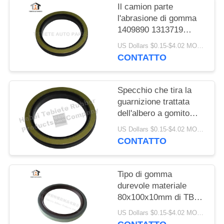
Il camion parte
l'abrasione di gomma
1409890 1313719
resistenti di
US Dollars $0.15-$4.02 MOQ:10PCS
invecchiamento
CONTATTO
dell'isolamento della
guarnizione dell'albero
a gomito di FFPM
Specchio che tira la
guarnizione trattata
dell'albero a gomito
75x100x10/13mm per
US Dollars $0.15-$4.02 MOQ:500pcs
la guarnizione rotatoria
CONTATTO
interna del camion
1409890 di Scania
Tipo di gomma
durevole materiale
80x100x10mm di TB
del labbro della
US Dollars $0.15-$4.02 MOQ:20pcs
guarnizione singolo di