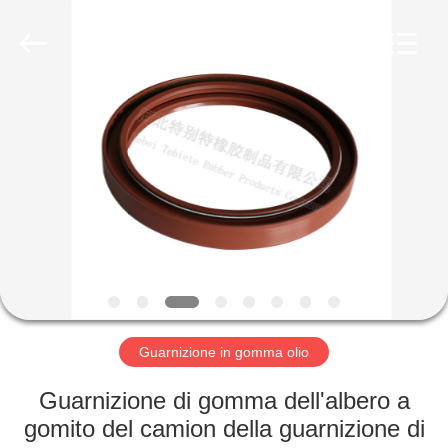
fornitore.
Copyright
©
2019
-
2023
rubberoil-
seal.com.
CASA
All
Rights
Reserved.
Developed
by
PRODOTTI
ECER
CIRCA
NOI
GIRO
DELLA
Guarnizione in gomma olio
FABBRICA
Guarnizione di gomma dell'albero a
gomito del camion della guarnizione di