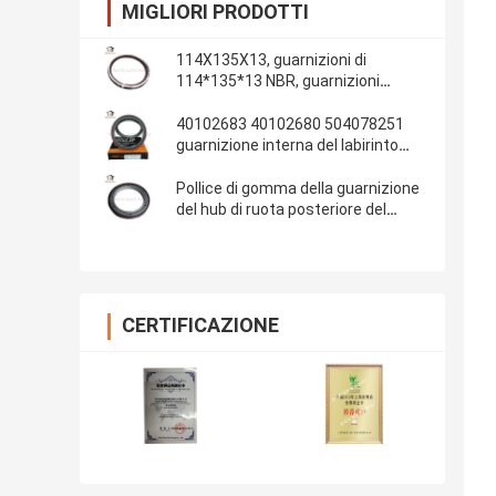
MIGLIORI PRODOTTI
114X135X13, guarnizioni di
114*135*13 NBR, guarnizioni
automobilistiche, parti di gomma,
materiale delle guarnizioni: NBR
40102683 40102680 504078251
guarnizione interna del labirinto
della guarnizione dell'albero a
gomito di IVECO 100*130*13/14
Pollice di gomma della guarnizione
del hub di ruota posteriore del
ponte 13T dell'OEM 681734 Fuwa
108x153x17 4.250x6.000x0.680
CERTIFICAZIONE