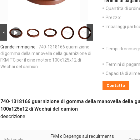
Termini di pagame
Quantità di ordin
Prezzo:
Imballaggi partico
Grande immagine :
740-1318166 guarnizione
Tempi di conseg
di gomma della manovella della guarnizione di
FKM TC per il cino motore 100x125x12 di
Termini di pagam
Wechai del camion
Capacità di alim
Contatto
740-1318166 guarnizione di gomma della manovella della gu
100x125x12 di Wechai del camion
descrizione
FKM o Depengs sui requirments