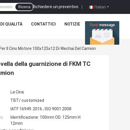
Richiedere un preventivo
|
Italian
Ricerca
DI QUALITÀ
CONTATTICI
NOTIZIE
CASI
Per Il Cino Motore 100x125x12 Di Wechai Del Camion
ella della guarnizione di FKM TC
amion
La Cina
TBT/ customized
IATF 16949: 2016 , ISO 9001:2008
o:
Identificazione: 100mm OD: 125mm H:
12mm