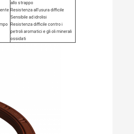
allo strappo
lente
Resistenza all'usura difficile
Sensibile ad idrolisi
empo
Resistenza difficile contro i
petroli aromatici e gli oli minerali
ossidati