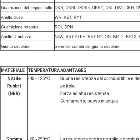
Guarnizione del tergicristallo
DKB, DKBI, DKBI3, DKBZ, DKI, DWI, DKH, DW
Anello d'uso
WR, KZT, RYT
Guarnizione rotatoria
ROI, SPN
Anello di rinforzo
N4W, BRT-PTFE, BRT-NYLON, BRT2, BRT3, 
Giunto circolare
Serie dei corredi del giunto circolare
MATERIALE
TEMPERATURA
ADANTAGES
Nitrile
-40~125ºC
Buona resistenza del combustibile e de
Rubbrt
petrolio
(NBR)
Forza ad alta resistenza
Gonfiamento basso in acqua
Gomma
-20~250ºC
La resistenza contro petrolio e combusti