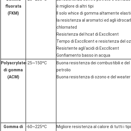
fluorata
è migliore di altri tipi
(FKM)
Il solo whice di gomma altamente elasti
la resistenza al aromatci ed agli idrocar
chlornated
Resistenza del hcat di Exccllcent
Tempo di Exccllcent e resistenza del o
Resistente agli'acidi di Exccllcent
Gonfiamento basso in acqua
Polyacrylate
-25~150ºC
Buona resistenza dei combustibili e del
di gomma
petrolio
(ACM)
Buona resistenza di ozono e del weater
Gomma di
-60~225ºC
Migliore resistenza al calore di tutti i tipi