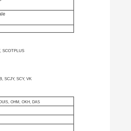
ale
OT, SCOTPLUS
, SCJY, SCY, VK
 OUIS, OHM, OKH, DAS