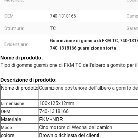
Materiale:
Color
OEM:
740-1318166
Camp
Struttura:
TC
Garan
Guarnizione di gomma di FKM TC
,
740-131
Evidenziare:
740-1318166 guarnizione storta
Nome di prodotto:
Tipo di gomma guarnizione di FKM TC dell'albero a gomito per 
Descrizione di prodotto:
Guarnizione posteriore dell'albero a gomito d
Nome di prodotto
100x125x12mm
Dimensione
740-1318166
OEM
Materiale
FKM+NBR
Cino motore di Wechai del camion
Modo
colore
Brown o richiesta dei clienti