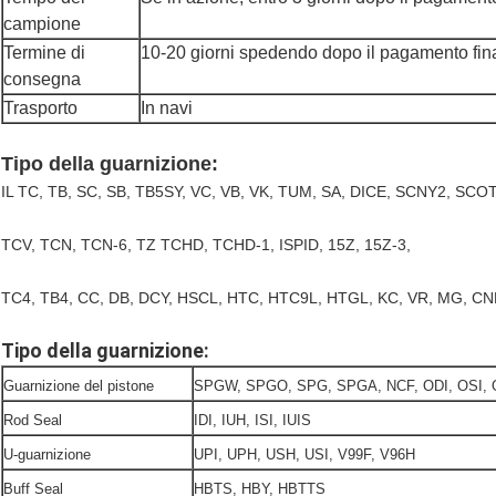
campione
Termine di
10-20 giorni spedendo dopo il pagamento fin
consegna
Trasporto
In navi
Tipo della guarnizione:
IL TC, TB, SC, SB, TB5SY, VC, VB, VK, TUM, SA, DICE, SCNY2, SC
TCV, TCN, TCN-6, TZ TCHD, TCHD-1, ISPID, 15Z, 15Z-3,
TC4, TB4, CC, DB, DCY, HSCL, HTC, HTC9L, HTGL, KC, VR, MG, CNB
Tipo della guarnizione:
Guarnizione del pistone
SPGW, SPGO, SPG, SPGA, NCF, ODI, OSI,
Rod Seal
IDI, IUH, ISI, IUIS
U-guarnizione
UPI, UPH, USH, USI, V99F, V96H
Buff Seal
HBTS, HBY, HBTTS