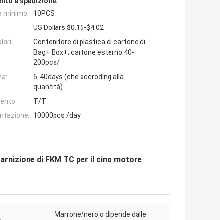
nto e spedizione:
e minimo:
10PCS
US Dollars $0.15-$4.02
lari:
Contenitore di plastica di cartone di
Bag+ Box+; cartone esterno 40-
200pcs/
na:
5-40days (che accroding alla
quantità)
ento:
T/T
entazione:
10000pcs /day
arnizione di FKM TC per il cino motore
Marrone/nero o dipende dalle