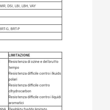
IR, DSI, LBI, LBH, VAY
BRT-G, BRT-P
LIMITAZIONE
l
Resistenza di ozine e del brutto
tempo
Resistenza difficile contro i lkuids
polari
Resistenza difficile contro
clhydrocarbon
Resistenza difficile contro i liquidi
aromatici
bili
Flexibliity freddo limitato