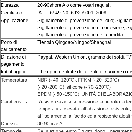
Durezza
20-90shore A o come vostri requisiti
Certificato
IATF16949: 2016 ISO9001: 2008
Applicazione
Sigillamento di prevenzione dell'olio; Sigilla
Sigillamento di prevenzione di corrosione; Si
Sigillamento di prevenzione della perdita
Porto di
Tientsin Qingdao/Ningbo/Shanghai
caricamento
Dilazione di
Paypal, Western Union, grammo dei soldi, T/T i
pagamento
Imballaggio
Il bisogno neutrale del cliente di riunione o d
Temperatura
NBR (- 40~120°C), FFKM (- 20~320°C)
(- 20~200°C), silicone (- 70~220°C)
EPDM (- 50~150°C), UNITÀ DI ELABORAZIO
Caratteristica
Resistenza ad alta pressione, a petrolio, a te
temperatura elevata, all'abrasione resistente, 
all'isolamento, all'acido ed a resistente alcali
Durezza
30-90 rive A
Tempo del
Se in azione, entro 3 giorni dopo il pagament