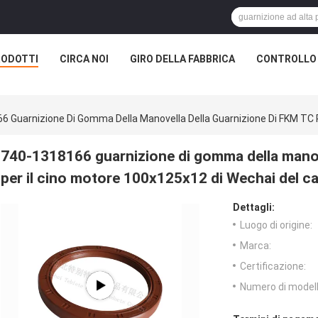
RODOTTI
CIRCA NOI
GIRO DELLA FABBRICA
CONTROLLO 
6 Guarnizione Di Gomma Della Manovella Della Guarnizione Di FKM TC 
740-1318166 guarnizione di gomma della manov
per il cino motore 100x125x12 di Wechai del c
Dettagli:
Luogo di origine:
Marca:
Certificazione:
Numero di modell