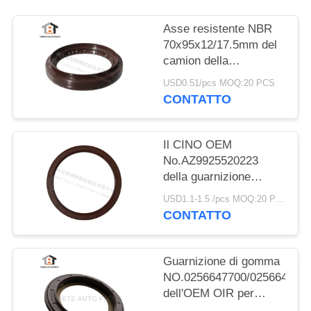
Asse resistente NBR
70x95x12/17.5mm del
camion della
guarnizione del camion
USD0.51/pcs MOQ:20 PCS
di Dongfeng
CONTATTO
70*95*12/17.5mm
Il CINO OEM
No.AZ9925520223
della guarnizione
dell'asse dell'equilibrio
USD1.1-1.5 /pcs MOQ:20 PCS
di HOWO gradua
CONTATTO
160*194*10.5mm
secondo la misura di
gomma
Guarnizione di gomma
NO.0256647700/025664680
dell'OEM OIR per
l'asse 117.5*158*17.8