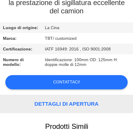
CONTROLLO
la prestazione di sigillatura eccellente
del camion
DI
QUALITÀ
Luogo di origine:
La Cina
CONTATTICI
Marca:
TBT/ customized
Certificazione:
IATF 16949: 2016 , ISO 9001:2008
NOTIZIE
Numero di
Identificazione: 100mm OD: 125mm H:
modello:
doppie molle di 12mm
CASI
CONTATTACI!
DETTAGLI DI APERTURA
Prodotti Simili