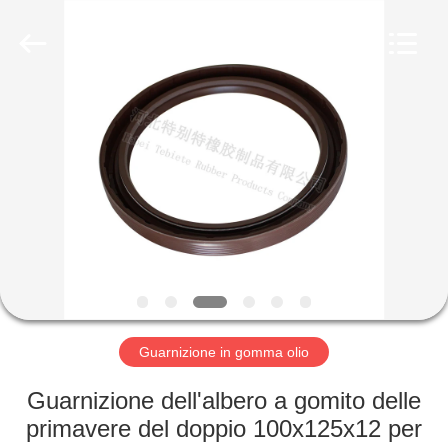
gomma
olio
fornitore.
Copyright
©
2019
-
2023
CASA
rubberoil-
seal.com.
All
Rights
Reserved.
PRODOTTI
CIRCA
NOI
GIRO
DELLA
Guarnizione in gomma olio
FABBRICA
Guarnizione dell'albero a gomito delle
primavere del doppio 100x125x12 per