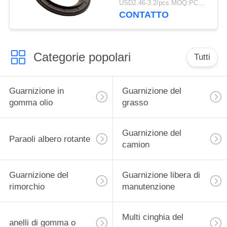
USD2.46-3.2/pcs MOQ:PCS 1000
millimetro di BPW per il
CONTATTO
camion
Categorie popolari
Tutti
Guarnizione in
Guarnizione del
gomma olio
grasso
Guarnizione del
Paraoli albero rotante
camion
Guarnizione del
Guarnizione libera di
rimorchio
manutenzione
Multi cinghia del
anelli di gomma o