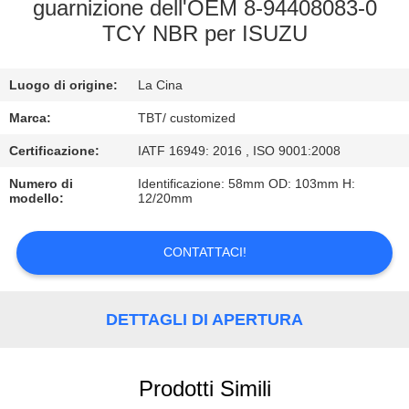
CONTROLLO
guarnizione dell'OEM 8-94408083-0
TCY NBR per ISUZU
DI
QUALITÀ
Luogo di origine:
La Cina
CONTATTICI
Marca:
TBT/ customized
Certificazione:
IATF 16949: 2016 , ISO 9001:2008
NOTIZIE
Numero di
Identificazione: 58mm OD: 103mm H:
modello:
12/20mm
CASI
CONTATTACI!
DETTAGLI DI APERTURA
Prodotti Simili