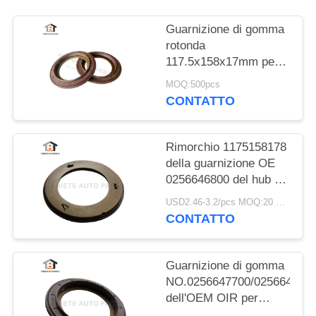
Guarnizione di gomma
rotonda
117.5x158x17mm per il
ponte di BPW con
MOQ:500pcs
l'OEM d'acciaio di
CONTATTO
strato della polvere e
del cuscinetto:
0256647400
Rimorchio 1175158178
della guarnizione OE
0256646800 del hub di
ruota dell'asse
USD2.46-3.2/pcs MOQ:20 PCS
117.5X158X17.8
CONTATTO
millimetro di BPW
Guarnizione di gomma
NO.0256647700/025664680
dell'OEM OIR per
l'asse 117.5*158*17.8