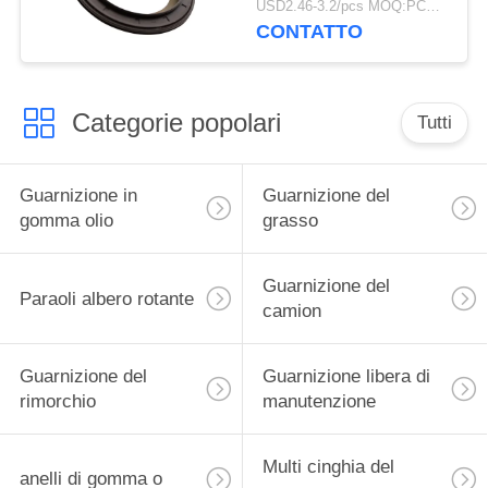
USD2.46-3.2/pcs MOQ:PCS 1000
millimetro di BPW per il
CONTATTO
camion
Categorie popolari
Tutti
Guarnizione in
Guarnizione del
gomma olio
grasso
Guarnizione del
Paraoli albero rotante
camion
Guarnizione del
Guarnizione libera di
rimorchio
manutenzione
Multi cinghia del
anelli di gomma o