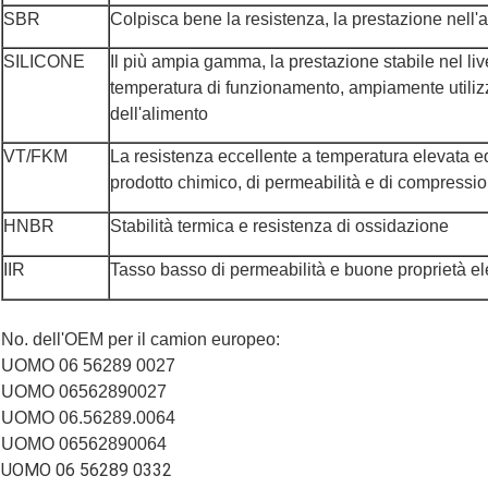
SBR
Colpisca bene la resistenza, la prestazione nell'
SILICONE
Il più ampia gamma, la prestazione stabile nel liv
temperatura di funzionamento, ampiamente utilizza
dell'alimento
VT/FKM
La resistenza eccellente a temperatura elevata 
prodotto chimico, di permeabilità e di compressi
HNBR
Stabilità termica e resistenza di ossidazione
IIR
Tasso basso di permeabilità e buone proprietà ele
No. dell'OEM per il camion europeo:
UOMO 06 56289 0027
UOMO 06562890027
UOMO 06.56289.0064
UOMO 06562890064
UOMO 06 56289 0332