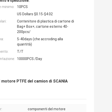
nto e spedizione:
e minimo:
10PCS
US Dollars $0.15-$4.02
lari:
Contenitore di plastica di cartone di
Bag+ Box+; cartone esterno 40-
200pcs/
na:
5-40days (che accroding alla
quantità)
ento:
T/T
entazione:
10000PCS /Day
del motore PTFE del camion di SCANIA
r:
componenti del motore