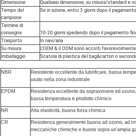
Dimensione
Qualsiasi dimensione, su misura/standard e n
Tempo del
Se in azione, entro 3 giorni dopo il pagament
campione
Termine di
consegna
10-20 giorni spedendo dopo il pagamento fin
Trasporto
In navi/aria
Su misura
L'OEM & il ODM sono accolti favorevolmente
Imballaggio
Scatola di plastica del bag&carton o secondo i
NBR
Resistente eccellente da lubrificare, bassa temp
usato nella zona industriale
EPDM
Resistenza eccellente da sopravvivere ed ozono,
bassa temperatura e prodotto chimico
NR
Alta elasticità, buona forza chimica
CR
Resistenza generalmente buona ad ozono, ad inv
meccaniche chimiche e buone sopra un'ampia g