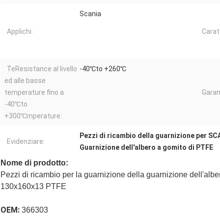
Scania
Applichi:
Carat
TeResistance al livello
-40℃to +260℃
ed alle basse
temperature fino a
Garan
-40℃to
+300℃mperature:
Pezzi di ricambio della guarnizione per SC
Evidenziare:
Guarnizione dell'albero a gomito di PTFE
Nome di prodotto:
Pezzi di ricambio per la guarnizione della guarnizione dell'al
130x160x13 PTFE
OEM:
366303