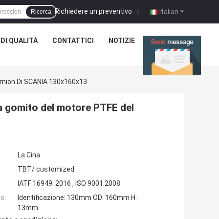
Richiedere un preventivo
|
Italian
Ricerca
DI QUALITÀ
CONTATTICI
NOTIZIE
CASI
Camion Di SCANIA 130x160x13
o a gomito del motore PTFE del
La Cina
TBT/ customized
IATF 16949: 2016 , ISO 9001:2008
o:
Identificazione: 130mm OD: 160mm H:
13mm