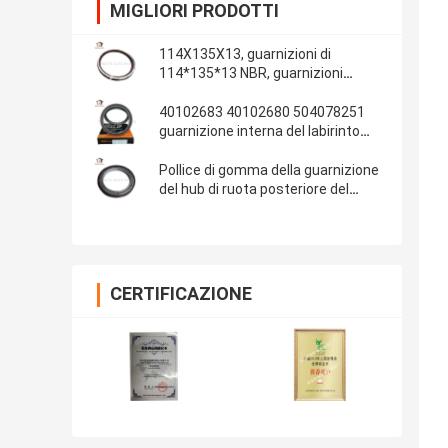
MIGLIORI PRODOTTI
114X135X13, guarnizioni di
114*135*13 NBR, guarnizioni
automobilistiche, parti di gomma,
materiale delle guarnizioni: NBR
40102683 40102680 504078251
guarnizione interna del labirinto
della guarnizione dell'albero a
gomito di IVECO 100*130*13/14
Pollice di gomma della guarnizione
del hub di ruota posteriore del
ponte 13T dell'OEM 681734 Fuwa
108x153x17 4.250x6.000x0.680
CERTIFICAZIONE