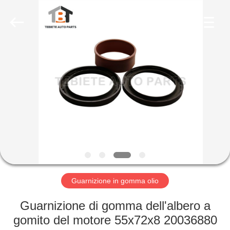
fornitore.
Copyright
©
2019
-
2023
rubberoil-
seal.com.
CASA
All
Rights
Reserved.
Developed
by
PRODOTTI
ECER
CIRCA
NOI
GIRO
DELLA
Guarnizione in gomma olio
FABBRICA
Guarnizione di gomma dell'albero a
gomito del motore 55x72x8 20036880