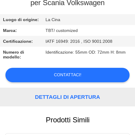
CONTROLLO
per Scania Volkswagen
DI
Luogo di origine:
La Cina
QUALITÀ
Marca:
TBT/ customized
CONTATTICI
Certificazione:
IATF 16949: 2016 , ISO 9001:2008
Numero di
Identificazione: 55mm OD: 72mm H: 8mm
modello:
NOTIZIE
CONTATTACI!
CASI
DETTAGLI DI APERTURA
Prodotti Simili