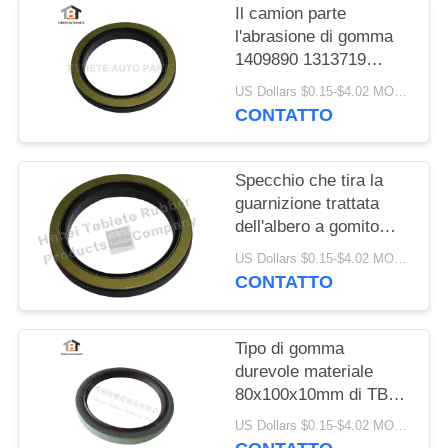
Il camion parte
l'abrasione di gomma
1409890 1313719
resistenti di
US Dollars $0.15-$4.02 MOQ:10PCS
invecchiamento
CONTATTO
dell'isolamento della
guarnizione dell'albero
a gomito di FFPM
Specchio che tira la
guarnizione trattata
dell'albero a gomito
75x100x10/13mm per
US Dollars $0.15-$4.02 MOQ:500pcs
la guarnizione rotatoria
CONTATTO
interna del camion
1409890 di Scania
Tipo di gomma
durevole materiale
80x100x10mm di TB
del labbro della
US Dollars $0.15-$4.02 MOQ:20pcs
guarnizione singolo di