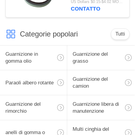
US Dollars $0.15-$4.02 MOQ:20pcs
guarnizione singolo di
CONTATTO
qualità di della
guarnizione alto
Categorie popolari
Tutti
Guarnizione in
Guarnizione del
gomma olio
grasso
Guarnizione del
Paraoli albero rotante
camion
Guarnizione del
Guarnizione libera di
rimorchio
manutenzione
Multi cinghia del
anelli di gomma o