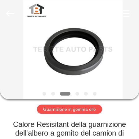
fornitore.
Copyright
©
2019
-
2023
rubberoil-
seal.com.
CASA
All
Rights
Reserved.
Developed
by
PRODOTTI
ECER
CIRCA
NOI
GIRO
DELLA
Guarnizione in gomma olio
FABBRICA
Calore Resisitant della guarnizione
dell'albero a gomito del camion di