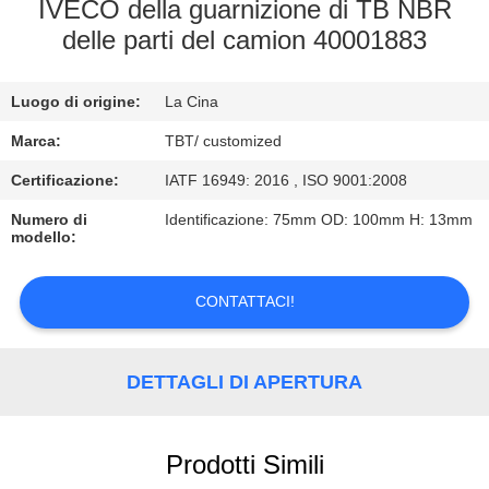
CONTROLLO
IVECO della guarnizione di TB NBR
delle parti del camion 40001883
DI
QUALITÀ
Luogo di origine:
La Cina
CONTATTICI
Marca:
TBT/ customized
Certificazione:
IATF 16949: 2016 , ISO 9001:2008
NOTIZIE
Numero di
Identificazione: 75mm OD: 100mm H: 13mm
modello:
CASI
CONTATTACI!
DETTAGLI DI APERTURA
Prodotti Simili