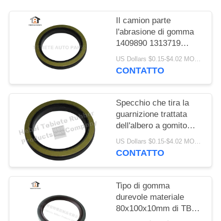
Il camion parte
l'abrasione di gomma
1409890 1313719
resistenti di
US Dollars $0.15-$4.02 MOQ:10PCS
invecchiamento
CONTATTO
dell'isolamento della
guarnizione dell'albero
a gomito di FFPM
Specchio che tira la
guarnizione trattata
dell'albero a gomito
75x100x10/13mm per
US Dollars $0.15-$4.02 MOQ:500pcs
la guarnizione rotatoria
CONTATTO
interna del camion
1409890 di Scania
Tipo di gomma
durevole materiale
80x100x10mm di TB
del labbro della