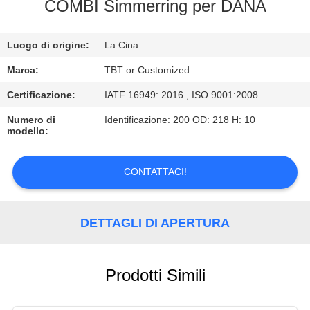
CONTROLLO
COMBI Simmerring per DANA
DI
Luogo di origine:
La Cina
QUALITÀ
Marca:
TBT or Customized
CONTATTICI
Certificazione:
IATF 16949: 2016 , ISO 9001:2008
Numero di
Identificazione: 200 OD: 218 H: 10
modello:
NOTIZIE
CONTATTACI!
CASI
DETTAGLI DI APERTURA
Prodotti Simili