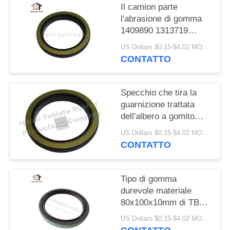
Il camion parte
l'abrasione di gomma
1409890 1313719
resistenti di
US Dollars $0.15-$4.02 MOQ:10PCS
invecchiamento
CONTATTO
dell'isolamento della
guarnizione dell'albero
a gomito di FFPM
Specchio che tira la
guarnizione trattata
dell'albero a gomito
75x100x10/13mm per
US Dollars $0.15-$4.02 MOQ:500pcs
la guarnizione rotatoria
CONTATTO
interna del camion
1409890 di Scania
Tipo di gomma
durevole materiale
80x100x10mm di TB
del labbro della
US Dollars $0.15-$4.02 MOQ:20pcs
guarnizione singolo di