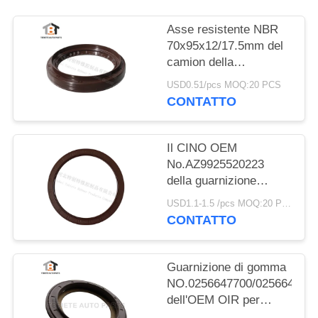
Asse resistente NBR
70x95x12/17.5mm del
camion della
guarnizione del camion
USD0.51/pcs MOQ:20 PCS
di Dongfeng
CONTATTO
70*95*12/17.5mm
Il CINO OEM
No.AZ9925520223
della guarnizione
dell'asse dell'equilibrio
USD1.1-1.5 /pcs MOQ:20 PCS
di HOWO gradua
CONTATTO
160*194*10.5mm
secondo la misura di
gomma
Guarnizione di gomma
NO.0256647700/025664680
dell'OEM OIR per
l'asse 117.5*158*17.8