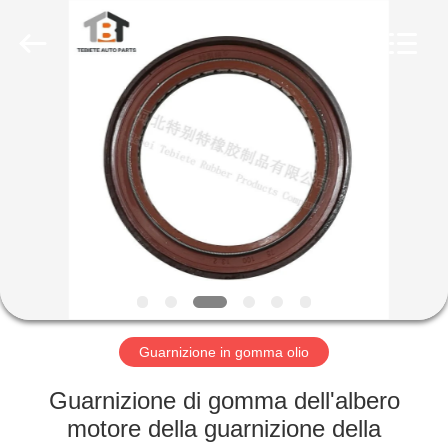
gomma
olio
fornitore.
Copyright
©
2019
-
2023
CASA
rubberoil-
seal.com.
All
Rights
Reserved.
PRODOTTI
CIRCA
NOI
GIRO
DELLA
Guarnizione in gomma olio
FABBRICA
Guarnizione di gomma dell'albero
motore della guarnizione della