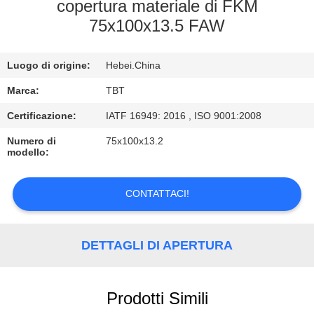
CONTROLLO
copertura materiale di FKM
75x100x13.5 FAW
DI
QUALITÀ
Luogo di origine:
Hebei.China
CONTATTICI
Marca:
TBT
Certificazione:
IATF 16949: 2016 , ISO 9001:2008
NOTIZIE
Numero di
75x100x13.2
modello:
CASI
CONTATTACI!
DETTAGLI DI APERTURA
Prodotti Simili