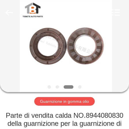
gomma
olio
fornitore.
Copyright
©
2019
-
2023
CASA
rubberoil-
seal.com.
All
Rights
Reserved.
PRODOTTI
CIRCA
NOI
GIRO
DELLA
Guarnizione in gomma olio
FABBRICA
Parte di vendita calda NO.8944080830
della guarnizione per la guarnizione di