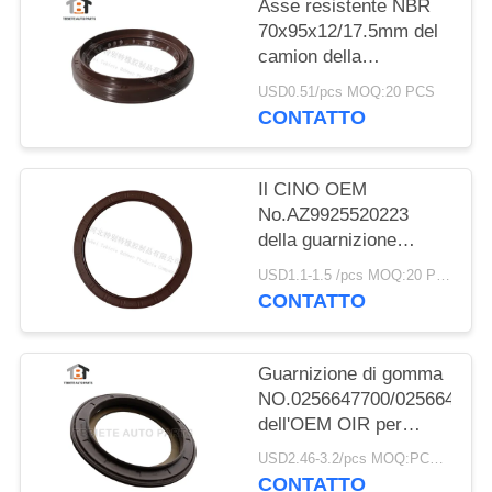
Asse resistente NBR
70x95x12/17.5mm del
camion della
guarnizione del camion
USD0.51/pcs MOQ:20 PCS
di Dongfeng
CONTATTO
70*95*12/17.5mm
Il CINO OEM
No.AZ9925520223
della guarnizione
dell'asse dell'equilibrio
USD1.1-1.5 /pcs MOQ:20 PCS
di HOWO gradua
CONTATTO
160*194*10.5mm
secondo la misura di
gomma
Guarnizione di gomma
NO.0256647700/025664680
dell'OEM OIR per
l'asse 117.5*158*17.8
USD2.46-3.2/pcs MOQ:PCS 1000
millimetro di BPW per il
CONTATTO