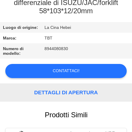
CONTROLLO
differenziale di ISUZU/JAC/forklift
58*103*12/20mm
DI
QUALITÀ
Luogo di origine:
La Cina Hebei
CONTATTICI
Marca:
TBT
Numero di
8944080830
modello:
NOTIZIE
CONTATTACI!
CASI
DETTAGLI DI APERTURA
Prodotti Simili