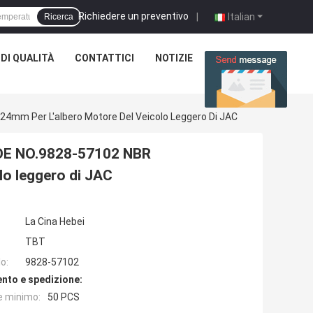
Richiedere un preventivo
|
Italian
Ricerca
DI QUALITÀ
CONTATTICI
NOTIZIE
CASI
4mm Per L'albero Motore Del Veicolo Leggero Di JAC
 OE NO.9828-57102 NBR
lo leggero di JAC
La Cina Hebei
TBT
o:
9828-57102
nto e spedizione:
e minimo:
50 PCS