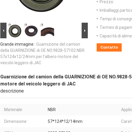
Prezzo:
Imballaggi partico
Tempi di conseg
Termini di pagam
Capacità di alim
Grande immagine :
Guarnizione del camion
Contatto
della GUARNIZIONE di OE NO.9828-57102 NBR
57x124x12/24mm per l'albero motore del
veicolo leggero di JAC
Guarnizione del camion della GUARNIZIONE di OE NO.9828-
motore del veicolo leggero di JAC
descrizione
Materiale:
NBR
Appli
Dimensione:
57*124*12/14mm
Carat