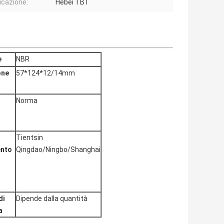
icazione:
Hebei TBT
e
NBR
one
57*124*12/14mm
Norma
d
Tientsin
ento
Qingdao/Ningbo/Shanghai
di
Dipende dalla quantità
a