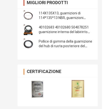
MIGLIORI PRODOTTI
114X135X13, guarnizioni di
114*135*13 NBR, guarnizioni
automobilistiche, parti di gomma,
materiale delle guarnizioni: NBR
40102683 40102680 504078251
guarnizione interna del labirinto
della guarnizione dell'albero a
gomito di IVECO 100*130*13/14
Pollice di gomma della guarnizione
del hub di ruota posteriore del
ponte 13T dell'OEM 681734 Fuwa
108x153x17 4.250x6.000x0.680
CERTIFICAZIONE