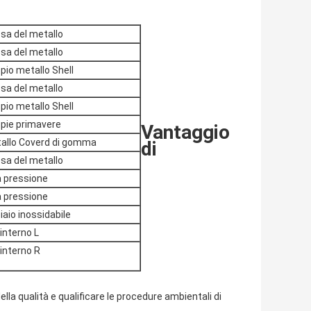
sa del metallo
sa del metallo
pio metallo Shell
sa del metallo
pio metallo Shell
pie primavere
Vantaggio
allo Coverd di gomma
di
sa del metallo
a pressione
a pressione
iaio inossidabile
 interno L
 interno R
la qualità e qualificare le procedure ambientali di