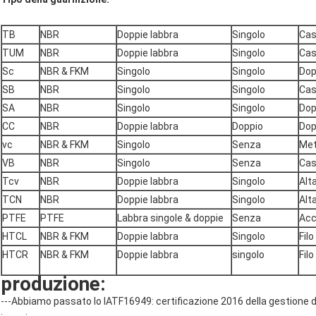
TB
NBR
Doppie labbra
Singolo
Cas
TUM
NBR
Doppie labbra
Singolo
Cas
Sc
NBR & FKM
Singolo
Singolo
Dop
SB
NBR
Singolo
Singolo
Cas
SA
NBR
Singolo
Singolo
Dop
CC
NBR
Doppie labbra
Doppio
Dop
vc
NBR & FKM
Singolo
Senza
Met
VB
NBR
Singolo
Senza
Cas
Tcv
NBR
Doppie labbra
Singolo
Alt
TCN
NBR
Doppie labbra
Singolo
Alt
PTFE
PTFE
Labbra singole & doppie
Senza
Acc
HTCL
NBR & FKM
Doppie labbra
Singolo
Filo
HTCR
NBR & FKM
Doppie labbra
singolo
Filo
produzione:
---Abbiamo passato lo IATF16949: certificazione 2016 della gestione del