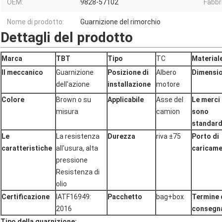
OEM:
9828-57102
Fabbr
Nome di prodotto:
Guarnizione del rimorchio
Dettagli del prodotto
Marca
TBT
Tipo
TC
Material
Il meccanico
Guarnizione
Posizione di
Albero
Dimensi
dell'azione
installazione
motore
Colore
Brown o su
Applicabile
Asse del
Le merci
misura
camion
sono
standar
Le
La resistenza
Durezza
riva ±75
Porto di
caratteristiche
all'usura, alta
caricam
pressione
Resistenza di
olio
Certificazione
IATF16949:
Pacchetto
bag+box
Termine 
2016
consegn
Tipo della guarnizione: