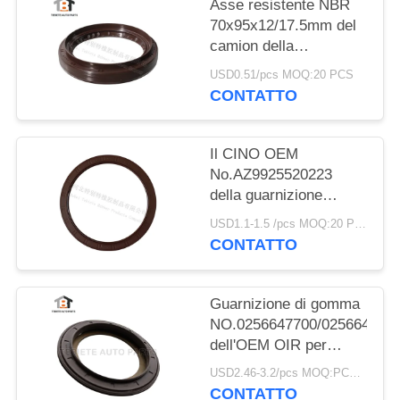
Asse resistente NBR
70x95x12/17.5mm del
camion della
guarnizione del camion
USD0.51/pcs MOQ:20 PCS
di Dongfeng
CONTATTO
70*95*12/17.5mm
Il CINO OEM
No.AZ9925520223
della guarnizione
dell'asse dell'equilibrio
USD1.1-1.5 /pcs MOQ:20 PCS
di HOWO gradua
CONTATTO
160*194*10.5mm
secondo la misura di
gomma
Guarnizione di gomma
NO.0256647700/025664680
dell'OEM OIR per
l'asse 117.5*158*17.8
USD2.46-3.2/pcs MOQ:PCS 1000
millimetro di BPW per il
CONTATTO