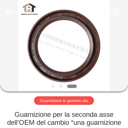
gomma
olio
fornitore.
Copyright
©
2019
-
2023
CASA
rubberoil-
seal.com.
All
Rights
Reserved.
PRODOTTI
CIRCA
NOI
GIRO
DELLA
Guarnizione in gomma olio
FABBRICA
Guarnizione per la seconda asse
dell'OEM del cambio “una guarnizione