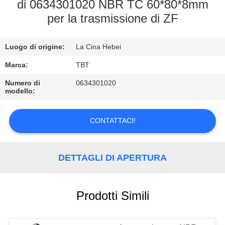
CONTROLLO
di 0634301020 NBR TC 60*80*8mm
per la trasmissione di ZF
DI
QUALITÀ
Luogo di origine:
La Cina Hebei
CONTATTICI
Marca:
TBT
Numero di
0634301020
modello:
NOTIZIE
CONTATTACI!
CASI
DETTAGLI DI APERTURA
Prodotti Simili