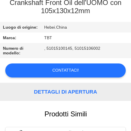
CONTROLLO
Crankshaft Front Oil dell'UOMO con
105x130x12mm
DI
QUALITÀ
Luogo di origine:
Hebei.China
CONTATTICI
Marca:
TBT
Numero di
, 51015100145, 51015106002
modello:
NOTIZIE
CONTATTACI!
CASI
DETTAGLI DI APERTURA
MAPPA
DEL
SITO
Prodotti Simili