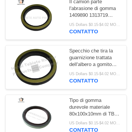
PRIVACY
Il camion parte
l'abrasione di gomma
POLICY
1409890 1313719
resistenti di
US Dollars $0.15-$4.02 MOQ:10PCS
invecchiamento
CONTATTO
dell'isolamento della
guarnizione dell'albero
a gomito di FFPM
Specchio che tira la
guarnizione trattata
dell'albero a gomito
75x100x10/13mm per
US Dollars $0.15-$4.02 MOQ:500pcs
la guarnizione rotatoria
CONTATTO
interna del camion
1409890 di Scania
Tipo di gomma
durevole materiale
80x100x10mm di TB
del labbro della
US Dollars $0.15-$4.02 MOQ:20pcs
guarnizione singolo di
CONTATTO