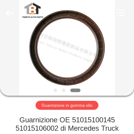
Te
Rubber
Product
Co.,
Ltd..
All
Rights
Reserved.
CASA
Developed
by
ECER
PRODOTTI
CIRCA
NOI
GIRO
DELLA
Guarnizione in gomma olio
FABBRICA
Guarnizione OE 51015100145
51015106002 di Mercedes Truck