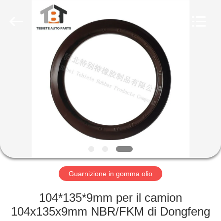
Te
Rubber
Product
Co.,
Ltd..
All
Rights
Reserved.
CASA
Developed
by
ECER
PRODOTTI
CIRCA
NOI
GIRO
DELLA
Guarnizione in gomma olio
FABBRICA
104*135*9mm per il camion
104x135x9mm NBR/FKM di Dongfeng