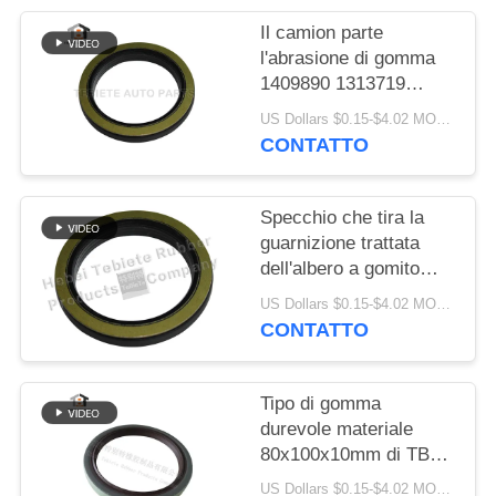
PRIVACY
Il camion parte
POLICY
l'abrasione di gomma
1409890 1313719
resistenti di
US Dollars $0.15-$4.02 MOQ:10PCS
invecchiamento
CONTATTO
dell'isolamento della
guarnizione dell'albero
a gomito di FFPM
Specchio che tira la
guarnizione trattata
dell'albero a gomito
75x100x10/13mm per
US Dollars $0.15-$4.02 MOQ:500pcs
la guarnizione rotatoria
CONTATTO
interna del camion
1409890 di Scania
Tipo di gomma
durevole materiale
80x100x10mm di TB
del labbro della
US Dollars $0.15-$4.02 MOQ:20pcs