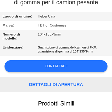
CONTROLLO
di gomma per il camion pesante
DI
Luogo di origine:
Hebei Cina
QUALITÀ
Marca:
TBT or Customize
CONTATTICI
Numero di
104x135x9mm
modello:
Evidenziare:
,
Guarnizione di gomma del camion di FKM
NOTIZIE
guarnizione di gomma di 104*135*9mm
CASI
CONTATTACI!
MAPPA
DETTAGLI DI APERTURA
DEL
SITO
Prodotti Simili