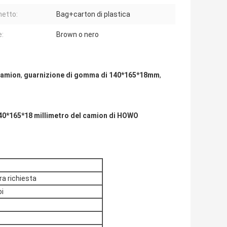
etto:
Bag+carton di plastica
e:
Brown o nero
 camion
,
guarnizione di gomma di 140*165*18mm
,
140*165*18 millimetro del camion di HOWO
a richiesta
oi