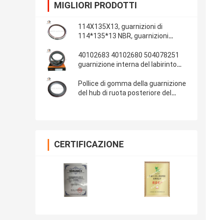
MIGLIORI PRODOTTI
114X135X13, guarnizioni di
114*135*13 NBR, guarnizioni
automobilistiche, parti di gomma,
materiale delle guarnizioni: NBR
40102683 40102680 504078251
guarnizione interna del labirinto
della guarnizione dell'albero a
gomito di IVECO 100*130*13/14
Pollice di gomma della guarnizione
del hub di ruota posteriore del
ponte 13T dell'OEM 681734 Fuwa
108x153x17 4.250x6.000x0.680
CERTIFICAZIONE