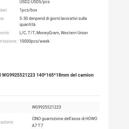
USD2-USD5/pcs
lari:
1pcs/box
na:
5-30 denpend di giorni lavorativi sulla
quantità
ento:
L/C, T/T, MoneyGram, Western Union
entazione:
10000pcs/week
'OEM WG9925521223 140*165*18mm del camion
WG9925521223
CINO guarnizione dell'asse di HOWO
cazione:
A7 T7