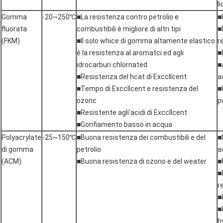
l
Gomma
-20~250℃
■La resistenza contro petrolio e
■
fluorata
combustibili è migliore di altri tipi
■
(FKM)
■Il solo whice di gomma altamente elastico
r
è la resistenza al aromatci ed agli
■
idrocarburi chlornated
■
■Resistenza del hcat di Exccllcent
a
■Tempo di Exccllcent e resistenza del
■
ozonc
p
■Resistente agli'acidi di Exccllcent
■Gonfiamento basso in acqua
Polyacrylate
-25~150℃
■Buona resistenza dei combustibili e del
■
di gomma
petrolio
a
(ACM)
■Buona resistenza di ozono e del weater
■
■
r
■
■
h