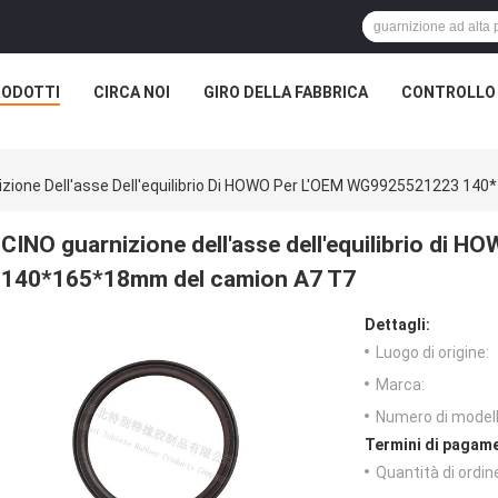
RODOTTI
CIRCA NOI
GIRO DELLA FABBRICA
CONTROLLO 
izione Dell'asse Dell'equilibrio Di HOWO Per L'OEM WG9925521223 1
CINO guarnizione dell'asse dell'equilibrio di
140*165*18mm del camion A7 T7
Dettagli:
Luogo di origine:
Marca:
Numero di modell
Termini di pagame
Quantità di ordin