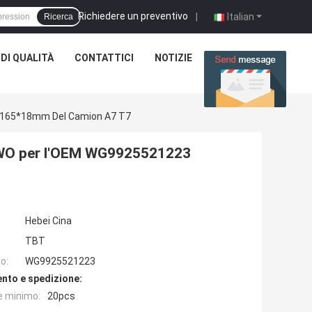
Richiedere un preventivo
|
Italian
Ricerca
DI QUALITÀ
CONTATTICI
NOTIZIE
CASI
40*165*18mm Del Camion A7 T7
 HOWO per l'OEM WG9925521223
Hebei Cina
TBT
o:
WG9925521223
nto e spedizione:
e minimo:
20pcs