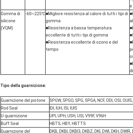
e
Gomma di
-60~225℃
■Migliore resistenza al calore di tutti i tipi di
■
silicone
gomma
a
(VQM)
■Resistenza a bassa temperatura
■
eccellente di tutti i tipi di gomma
■
■Resistenza eccellente di ozono e del
■
tempo
p
o
■
d
Tipo della guarnizione:
Guarnizione del pistone
SPGW, SPGO, SPG, SPGA, NCF, ODI, OSI, OUIS
Rod Seal
IDI, IUH, ISI, IUIS
U-guarnizione
UPI, UPH, USH, USI, V99F, V96H
Buff Seal
HBTS, HBY, HBTTS
Guarnizione del
DKB, DKBI, DKBI3, DKBZ, DKI, DWI, DKH, DWIR, 