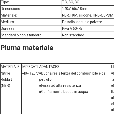
Tipo:
TC, SC, CC
Dimensione:
140x165x18mm
Materiale:
NBR, FKM, silicone, HNBR, EPDM
Medium:
Petrolio, acqua e polvere
Durezza:
Riva A 60-75
Standard o non standard:
Non standard
Piuma materiale
MATERIALE
IMPIEGATI
ADANTAGES
L
Nitrile
-40~125℃
■Buona resistenza del combustibile e del
■
Rubbrt
petrolio
t
(NBR)
■Forza ad alta resistenza
■
■Gonfiamento basso in acqua
l
■
c
■