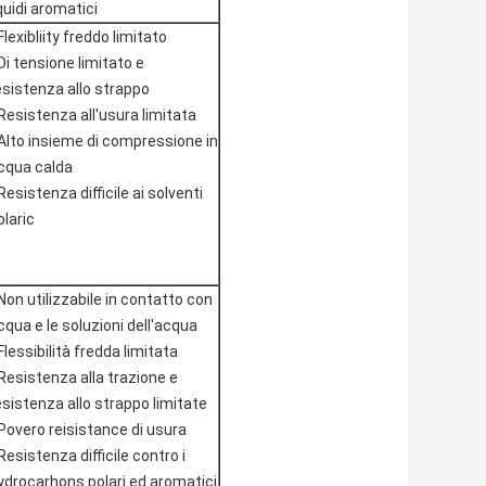
iquidi aromatici
Flexibliity freddo limitato
Di tensione limitato e
esistenza allo strappo
Resistenza all'usura limitata
Alto insieme di compressione in
cqua calda
Resistenza difficile ai solventi
olaric
Non utilizzabile in contatto con
cqua e le soluzioni dell'acqua
Flessibilità fredda limitata
Resistenza alla trazione e
esistenza allo strappo limitate
Povero reisistance di usura
Resistenza difficile contro i
ydrocarhons polari ed aromatici