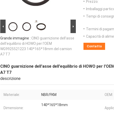
Prezzo:
Imballaggi partico
Tempi di conseg
Termini di pagam
Capacità di alim
Grande immagine :
CINO guarnizione dell'asse
dell'equilibrio di HOWO per l'OEM
Contatto
WG9925521223 140*165*18mm del camion
A7 T7
CINO guarnizione dell'asse dell'equilibrio di HOWO per l
A7 T7
descrizione
Materiale:
NBR/FKM
OEM:
140*165*18mm
Dimensione:
Appli