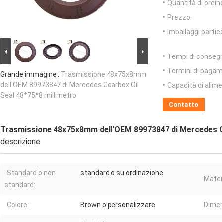
Quantità di ordin
Prezzo:
Imballaggi partico
Tempi di conseg
Termini di pagam
Grande immagine :
Trasmissione 48x75x8mm
dell'OEM 89973847 di Mercedes Gearbox Oil
Capacità di alim
Seal 48*75*8 millimetro
Contatto
Trasmissione 48x75x8mm dell'OEM 89973847 di Mercedes Ge
descrizione
Standard o non
standard o su ordinazione
Mater
standard:
Colore:
Brown o personalizzare
Dimen