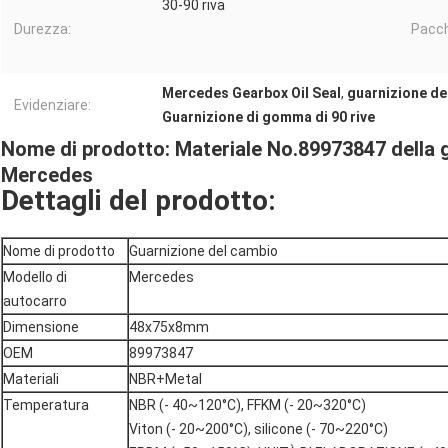
30-90 riva
Durezza:
Pacch
Mercedes Gearbox Oil Seal
,
guarnizione de
Evidenziare:
Guarnizione di gomma di 90 rive
Nome di prodotto: Materiale No.89973847 della 
Mercedes
Dettagli del prodotto:
Nome di prodotto
Guarnizione del cambio
Modello di
Mercedes
autocarro
Dimensione
48x75x8mm
OEM
89973847
Materiali
NBR+Metal
Temperatura
NBR (- 40~120°C), FFKM (- 20~320°C)
Viton (- 20~200°C), silicone (- 70~220°C)