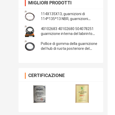
MIGLIORI PRODOTTI
114X135X13, guarnizioni di
114*135*13 NBR, guarnizioni
automobilistiche, parti di gomma,
materiale delle guarnizioni: NBR
40102683 40102680 504078251
guarnizione interna del labirinto
della guarnizione dell'albero a
gomito di IVECO 100*130*13/14
Pollice di gomma della guarnizione
del hub di ruota posteriore del
ponte 13T dell'OEM 681734 Fuwa
108x153x17 4.250x6.000x0.680
CERTIFICAZIONE