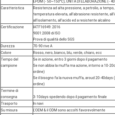
EPDM (- 50~150°C), UNITÀ DI ELABORAZIONE (- 4
Caratteristica
Resistenza ad alta pressione, a petrolio, a tempo, 
temperatura elevata, all'abrasione resistente, all
all'isolamento, all'acido ed a resistente alcalino
Certificazione
IATF16949: 2016
9001:2008 di ISO
Prova di qualità dello SGS
Durezza
70-90 rive A
Colore
Rosso, nero, bianco, blu, verde, chiaro, ecc
Tempo del
Se in azione, entro 3 giorni dopo il pagamento
campione
Se non abbia la muffa ma azione, intorno a 10-20d
ordine)
Se il bisogno fa la nuova muffa, aroud 20-40days (
ordine)
Termine di
consegna
3-10days spedendo dopo il pagamento finale
Trasporto
In navi
Su misura
L'OEM & il ODM sono accolti favorevolmente