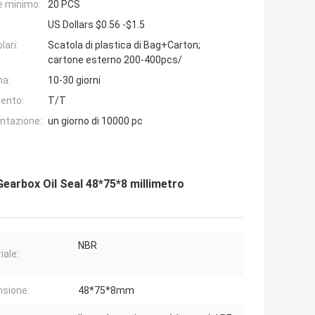
e minimo:
20 PCS
US Dollars $0.56 -$1.5
lari:
Scatola di plastica di Bag+Carton;
cartone esterno 200-400pcs/
na:
10-30 giorni
ento:
T/T
entazione:
un giorno di 10000 pc
arbox Oil Seal 48*75*8 millimetro
NBR
iale:
sione:
48*75*8mm