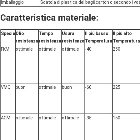
Imballaggio
Scatola di plastica del bag&carton o secondo i vost
Caratteristica materiale:
Specie
Olio
Tempo
Usura
Il più basso
Il più alto
resistenza
resistenza
resistenza
Temperatura
Temperatura
FKM
ottimale
ottimale
ottimale
-40
250
VMQ
buon
ottimale
buon
-60
225
ACM
ottimale
ottimale
ottimale
-35
150