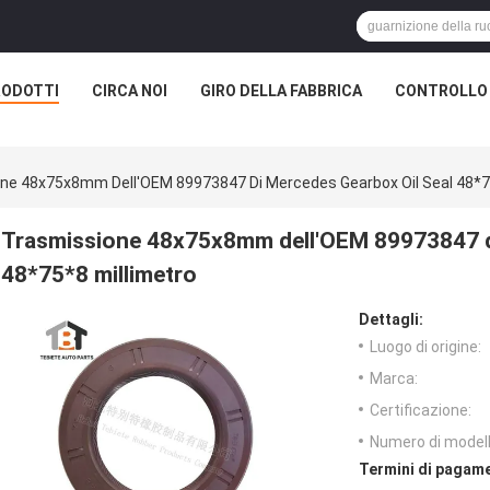
RODOTTI
CIRCA NOI
GIRO DELLA FABBRICA
CONTROLLO 
ne 48x75x8mm Dell'OEM 89973847 Di Mercedes Gearbox Oil Seal 48*75
Trasmissione 48x75x8mm dell'OEM 89973847 d
48*75*8 millimetro
Dettagli:
Luogo di origine:
Marca:
Certificazione:
Numero di modell
Termini di pagame