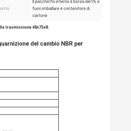
Il pacchetto interno è borsa del PE e
etto:
fuori imballare è contenitore di
cartone
lla trasmissione 48x75x8
,
guarnizione del cambio NBR
per