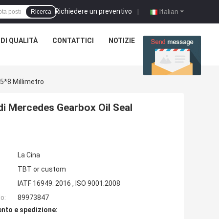
Richiedere un preventivo
|
Italian
Ricerca
DI QUALITÀ
CONTATTICI
NOTIZIE
CASI
*8 Millimetro
i Mercedes Gearbox Oil Seal
La Cina
TBT or custom
IATF 16949: 2016 , ISO 9001:2008
o:
89973847
nto e spedizione: