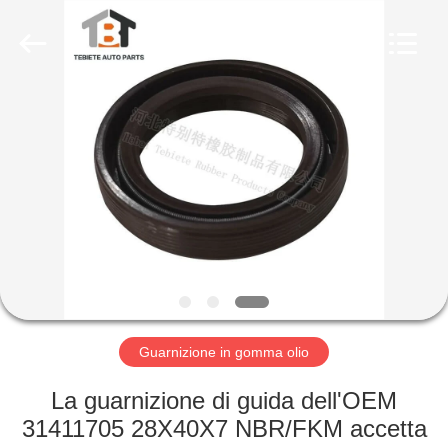
Te
Rubber
Product
Co.,
Ltd..
All
Rights
Reserved.
CASA
Developed
by
ECER
PRODOTTI
CIRCA
NOI
GIRO
DELLA
Guarnizione in gomma olio
FABBRICA
La guarnizione di guida dell'OEM
31411705 28X40X7 NBR/FKM accetta