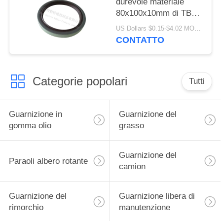
durevole materiale
80x100x10mm di TB
del labbro della
US Dollars $0.15-$4.02 MOQ:20pcs
guarnizione singolo di
CONTATTO
qualità di della
guarnizione alto
Categorie popolari
Tutti
Guarnizione in
Guarnizione del
gomma olio
grasso
Guarnizione del
Paraoli albero rotante
camion
Guarnizione del
Guarnizione libera di
rimorchio
manutenzione