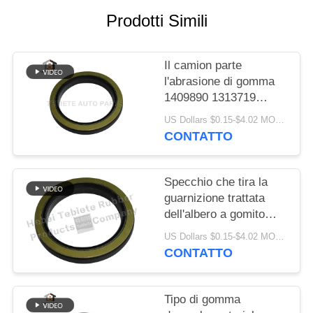
PRIVACY
Prodotti Simili
POLICY
Il camion parte
l'abrasione di gomma
1409890 1313719
resistenti di
US Dollars $0.15-$4.02 MOQ:10PCS
invecchiamento
CONTATTO
dell'isolamento della
guarnizione dell'albero
a gomito di FFPM
Specchio che tira la
guarnizione trattata
dell'albero a gomito
75x100x10/13mm per
US Dollars $0.15-$4.02 MOQ:500pcs
la guarnizione rotatoria
CONTATTO
interna del camion
1409890 di Scania
Tipo di gomma