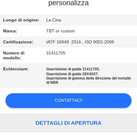
CONTROLLO
personalizza
DI
Luogo di origine:
La Cina
QUALITÀ
Marca:
TBT or custom
CONTATTICI
Certificazione:
IATF 16949: 2016 , ISO 9001:2008
Numero di
31411705
modello:
NOTIZIE
Evidenziare:
,
Guarnizione di guida 31411705
,
Guarnizione di guida 28X40X7
CASI
Guarnizione di gomma della direzione del metallo
di NBR
MAPPA
CONTATTACI!
DEL
SITO
DETTAGLI DI APERTURA