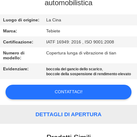
CONTROLLO
automobilistica
DI
Luogo di origine:
La Cina
QUALITÀ
Marca:
Tebiete
CONTATTICI
Certificazione:
IATF 16949: 2016 , ISO 9001:2008
Numero di
Copertura lunga di vibrazione di tian
modello:
NOTIZIE
Evidenziare:
,
boccola del gancio dello scarico
boccole della sospensione di rendimento elevato
CASI
CONTATTACI!
MAPPA
DEL
DETTAGLI DI APERTURA
SITO