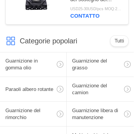
supporto di motore di
USD25-30USD/pcs MOQ:20pcs
no.
CONTATTO
20499470/21228153 di
OE
Categorie popolari
Tutti
Guarnizione in
Guarnizione del
gomma olio
grasso
Guarnizione del
Paraoli albero rotante
camion
Guarnizione del
Guarnizione libera di
rimorchio
manutenzione