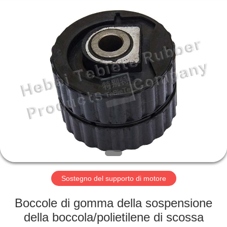
Te
Rubber
Product
Co.,
Ltd..
All
Rights
Reserved.
CASA
Developed
by
ECER
PRODOTTI
CIRCA
NOI
GIRO
DELLA
Sostegno del supporto di motore
FABBRICA
Boccole di gomma della sospensione
della boccola/polietilene di scossa