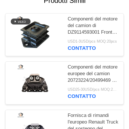
Prodotti Simili
PRIVACY
POLICY
Componenti del motore
del camion di
DZ9114593001 Front
Rubber Engine Mount
USD1-3USD/pcs MOQ:20pcs
Bracket Shacman
CONTATTO
Componenti del motore
europee del camion
20723224/20499469 di
montaggio di gomma
USD25-30USD/pcs MOQ:20pcs
del motore per VOLVO
CONTATTO
Fornisca di rimandi
l'europeo Renault Truck
del sostegno del