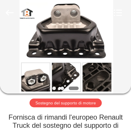
gomma
olio
fornitore.
Copyright
©
2019
-
2023
CASA
rubberoil-
seal.com.
All
Rights
Reserved.
PRODOTTI
CIRCA
NOI
GIRO
DELLA
Sostegno del supporto di motore
FABBRICA
Fornisca di rimandi l'europeo Renault
Truck del sostegno del supporto di