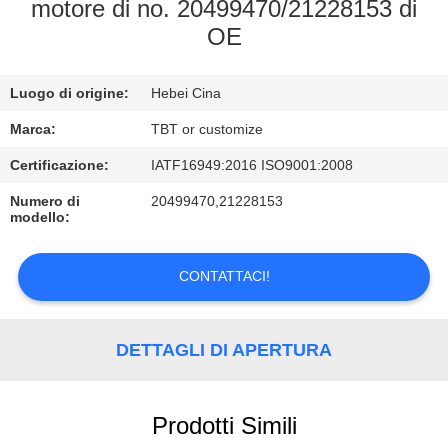
CONTROLLO
motore di no. 20499470/21228153 di
OE
DI
QUALITÀ
Luogo di origine:
Hebei Cina
CONTATTICI
Marca:
TBT or customize
Certificazione:
IATF16949:2016 ISO9001:2008
NOTIZIE
Numero di
20499470,21228153
modello:
CASI
CONTATTACI!
DETTAGLI DI APERTURA
Prodotti Simili