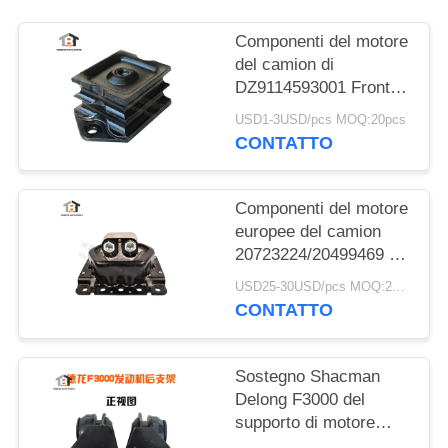
Componenti del motore
del camion di
DZ9114593001 Front
Rubber Engine Mount
USD1-3USD/pcs MOQ:20pcs
Bracket Shacman
CONTATTO
Componenti del motore
europee del camion
20723224/20499469 di
montaggio di gomma
USD25-30USD/pcs MOQ:20pcs
del motore per VOLVO
CONTATTO
Sostegno Shacman
Delong F3000 del
supporto di motore
della parte posteriore