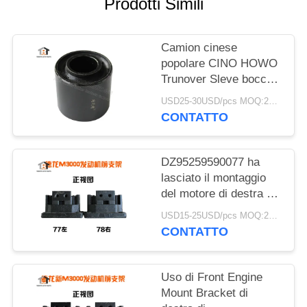
Prodotti Simili
Camion cinese
popolare CINO HOWO
Trunover Sleve boccola
di gomma dei pezzi di
USD25-30USD/pcs MOQ:20pcs
ricambio
CONTATTO
AZ1642430061 di
vendita
DZ95259590077 ha
lasciato il montaggio
del motore di destra di
/DZ95259590078 per il
USD15-25USD/pcs MOQ:20pcs
camion Delong M3000
CONTATTO
di Shacman
Uso di Front Engine
Mount Bracket di