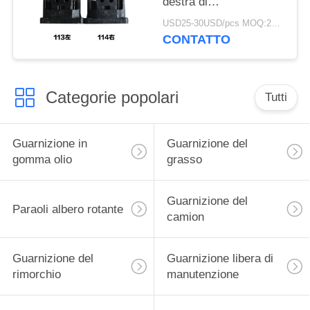
destra di
DZ95259590113
USD25-30USD/pcs MOQ:20pcs
Left/DZ95259590114
CONTATTO
per Shacman Delong
M3000
Categorie popolari
Tutti
Guarnizione in
Guarnizione del
gomma olio
grasso
Guarnizione del
Paraoli albero rotante
camion
Guarnizione del
Guarnizione libera di
rimorchio
manutenzione