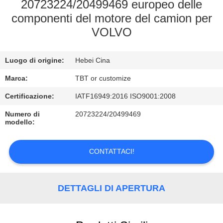
CONTROLLO
20723224/20499469 europeo delle
componenti del motore del camion per
DI
VOLVO
QUALITÀ
Luogo di origine:
Hebei Cina
CONTATTICI
Marca:
TBT or customize
NOTIZIE
Certificazione:
IATF16949:2016 ISO9001:2008
Numero di
20723224/20499469
modello:
CASI
CONTATTACI!
DETTAGLI DI APERTURA