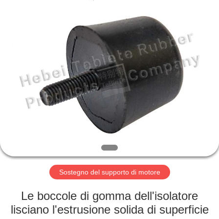
del
motore
fornitore.
Copyright
©
2019
-
2025
CASA
rubberoil-
seal.com.
All
Rights
Reserved.
PRODOTTI
Developed
by
ECER
CIRCA
NOI
GIRO
DELLA
Sostegno del supporto di motore
FABBRICA
Le boccole di gomma dell'isolatore
lisciano l'estrusione solida di superficie