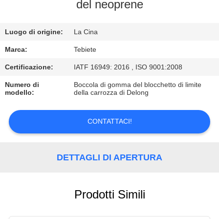
CONTROLLO
del neoprene
DI
Luogo di origine:
La Cina
QUALITÀ
Marca:
Tebiete
CONTATTICI
Certificazione:
IATF 16949: 2016 , ISO 9001:2008
Numero di
Boccola di gomma del blocchetto di limite
modello:
della carrozza di Delong
NOTIZIE
CONTATTACI!
CASI
DETTAGLI DI APERTURA
Prodotti Simili