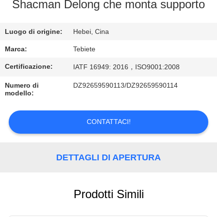
CONTROLLO
Shacman Delong che monta supporto
DI
Luogo di origine:
Hebei, Cina
QUALITÀ
Marca:
Tebiete
CONTATTICI
Certificazione:
IATF 16949: 2016，ISO9001:2008
Numero di
DZ92659590113/DZ92659590114
NOTIZIE
modello:
CONTATTACI!
CASI
DETTAGLI DI APERTURA
Prodotti Simili