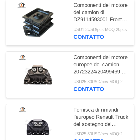
Componenti del motore
del camion di
DZ9114593001 Front
Rubber Engine Mount
USD1-3USD/pcs MOQ:20pcs
Bracket Shacman
CONTATTO
Componenti del motore
europee del camion
20723224/20499469 di
montaggio di gomma
USD25-30USD/pcs MOQ:20pcs
del motore per VOLVO
CONTATTO
Fornisca di rimandi
l'europeo Renault Truck
del sostegno del
supporto di motore di
USD25-30USD/pcs MOQ:20pcs
no.