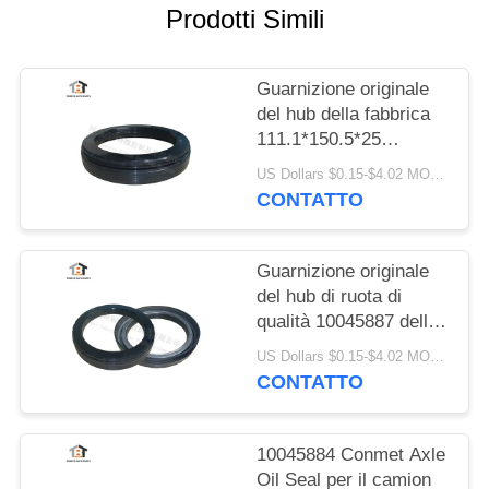
PRIVACY
Prodotti Simili
POLICY
Guarnizione originale
del hub della fabbrica
111.1*150.5*25
applicabile a Conmet
US Dollars $0.15-$4.02 MOQ:20 pezzi
Axle No 10045883
CONTATTO
Guarnizione originale
del hub di ruota di
qualità 10045887 della
fabbrica per la
US Dollars $0.15-$4.02 MOQ:20 pezzi
guarnizione dell'asse
CONTATTO
121x160.5x28.5 HNBR
di Conmet
10045884 Conmet Axle
Oil Seal per il camion