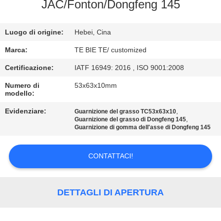
CONTROLLO
JAC/Fonton/Dongfeng 145
DI
Luogo di origine:
Hebei, Cina
QUALITÀ
Marca:
TE BIE TE/ customized
CONTATTICI
Certificazione:
IATF 16949: 2016 , ISO 9001:2008
Numero di
53x63x10mm
modello:
NOTIZIE
Evidenziare:
,
Guarnizione del grasso TC53x63x10
,
Guarnizione del grasso di Dongfeng 145
CASI
Guarnizione di gomma dell'asse di Dongfeng 145
CONTATTACI!
MAPPA
DEL
SITO
DETTAGLI DI APERTURA