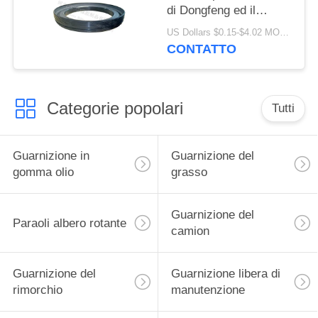
di Dongfeng ed il
camion
US Dollars $0.15-$4.02 MOQ:20 pezzi
133.36x187.5x24 di
CONTATTO
Volvo
Categorie popolari
Tutti
Guarnizione in
Guarnizione del
gomma olio
grasso
Guarnizione del
Paraoli albero rotante
camion
Guarnizione del
Guarnizione libera di
rimorchio
manutenzione