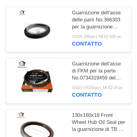
Guarnizione dell'asse
delle parti No.366303
per la guarnizione
dell'albero a gomito
USD0.206/pcs MOQ:500 pc
delle parti del camion
CONTATTO
di SCANIA NBR+PTFE
Guarnizione dell'asse
di FKM per la parte
No.0734319459 del
camion di /VOLVO
USD1-USD5/pcs MOQ:20 pc
/MAN /DAF /IVECO
CONTATTO
della trasmissione di
ZF
130x160x18 Front
Wheel Hub Oil Seal per
la guarnizione di TB di
Mercedes Benz