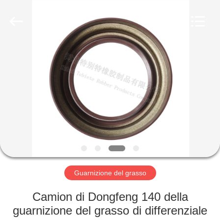
gomma
olio
fornitore.
Copyright
©
2019
-
2023
CASA
rubberoil-
seal.com.
All
Rights
Reserved.
PRODOTTI
CIRCA
NOI
GIRO
DELLA
Guarnizione del grasso
FABBRICA
Camion di Dongfeng 140 della
guarnizione del grasso di differenziale