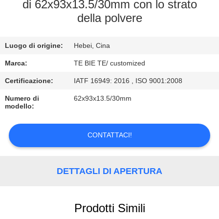
CONTROLLO
di 62x93x13.5/30mm con lo strato
della polvere
DI
QUALITÀ
Luogo di origine:
Hebei, Cina
CONTATTICI
Marca:
TE BIE TE/ customized
Certificazione:
IATF 16949: 2016 , ISO 9001:2008
NOTIZIE
Numero di
62x93x13.5/30mm
modello:
CASI
CONTATTACI!
DETTAGLI DI APERTURA
Prodotti Simili