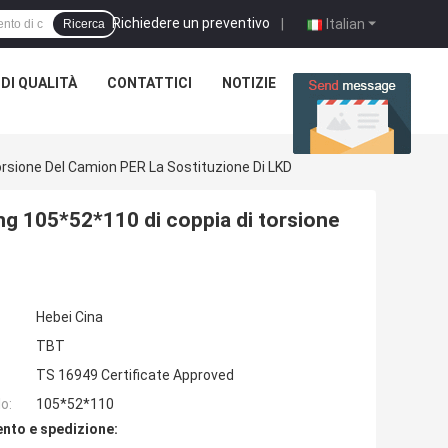
Richiedere un preventivo
|
Italian
Ricerca
DI QUALITÀ
CONTATTICI
NOTIZIE
CASI
sione Del Camion PER La Sostituzione Di LKD
g 105*52*110 di coppia di torsione
Hebei Cina
TBT
TS 16949 Certificate Approved
o:
105*52*110
nto e spedizione: