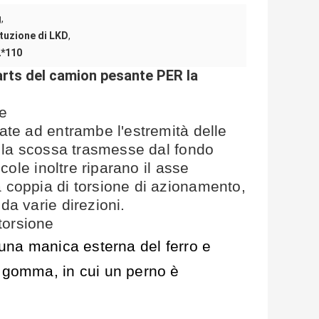
g
,
ituzione di LKD
,
2*110
rts del camion pesante PER la
ne
ate ad entrambe l'estremità delle
e la scossa trasmesse dal fondo
ccole inoltre riparano il asse
 coppia di torsione di azionamento,
da varie direzioni.
torsione
 una manica esterna del ferro e
i gomma, in cui un perno è