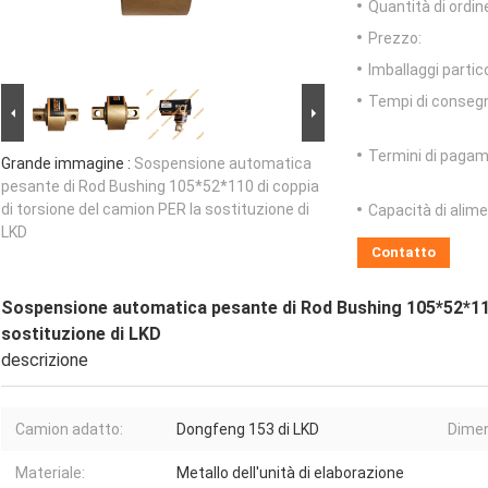
Quantità di ordin
Prezzo:
Imballaggi partico
Tempi di conseg
Termini di pagam
Grande immagine :
Sospensione automatica
pesante di Rod Bushing 105*52*110 di coppia
di torsione del camion PER la sostituzione di
Capacità di alim
LKD
Contatto
Sospensione automatica pesante di Rod Bushing 105*52*110 
sostituzione di LKD
descrizione
Camion adatto:
Dongfeng 153 di LKD
Dimen
Materiale:
Metallo dell'unità di elaborazione