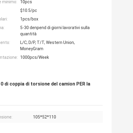
e minimo:
10pcs
$10.5/pc
lari:
1pcs/box
na:
5-30 denpend di giorni lavorativi sulla
quantità
ento:
L/C, D/P, T/T, Western Union,
MoneyGram
entazione:
1000pcs/Week
di coppia di torsione del camion PER la
sione:
105*52*110