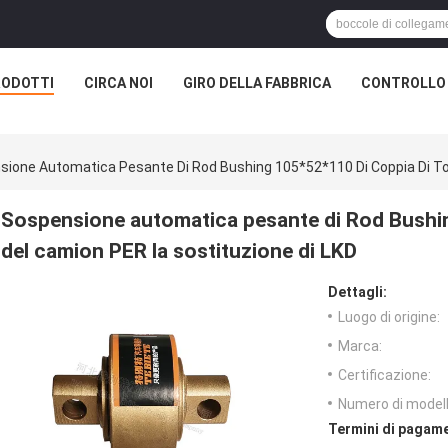
RODOTTI
CIRCA NOI
GIRO DELLA FABBRICA
CONTROLLO 
ione Automatica Pesante Di Rod Bushing 105*52*110 Di Coppia Di Tor
Sospensione automatica pesante di Rod Bushin
del camion PER la sostituzione di LKD
Dettagli:
Luogo di origine:
Marca:
Certificazione:
Numero di modell
Termini di pagame