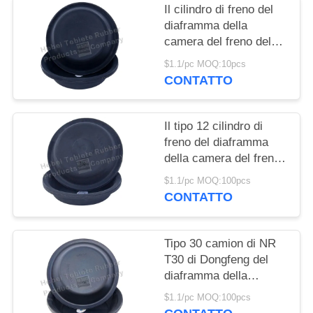
Il cilindro di freno del
diaframma della
camera del freno del
rimorchio del camion
$1.1/pc MOQ:10pcs
T30 foggia a coppa il
CONTATTO
tipo profondo
Il tipo 12 cilindro di
freno del diaframma
della camera del freno
aerodinamico foggia a
$1.1/pc MOQ:100pcs
coppa la progettazione
CONTATTO
su misura
Tipo 30 camion di NR
T30 di Dongfeng del
diaframma della
camera del freno
$1.1/pc MOQ:100pcs