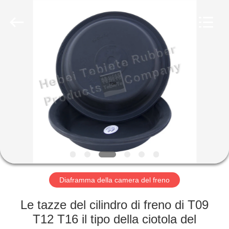
gomma
olio
fornitore.
Copyright
©
2019
-
2023
CASA
rubberoil-
seal.com.
All
Rights
Reserved.
PRODOTTI
CIRCA
NOI
GIRO
DELLA
Diaframma della camera del freno
FABBRICA
Le tazze del cilindro di freno di T09
T12 T16 il tipo della ciotola del