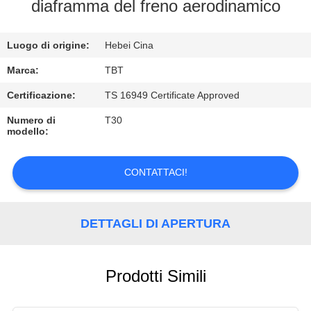
CONTROLLO
diaframma del freno aerodinamico
DI
Luogo di origine:
Hebei Cina
QUALITÀ
Marca:
TBT
CONTATTICI
Certificazione:
TS 16949 Certificate Approved
Numero di
T30
modello:
NOTIZIE
CONTATTACI!
CASI
DETTAGLI DI APERTURA
Prodotti Simili