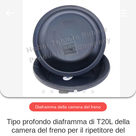
gomma
olio
fornitore.
Copyright
©
2019
-
2023
CASA
rubberoil-
seal.com.
All
Rights
Reserved.
PRODOTTI
CIRCA
NOI
GIRO
DELLA
Diaframma della camera del freno
FABBRICA
Tipo profondo diaframma di T20L della
camera del freno per il ripetitore del