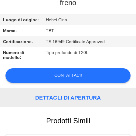
CONTROLLO
freno
DI
Luogo di origine:
Hebei Cina
QUALITÀ
Marca:
TBT
CONTATTICI
Certificazione:
TS 16949 Certificate Approved
Numero di
Tipo profondo di T20L
modello:
NOTIZIE
CONTATTACI!
CASI
DETTAGLI DI APERTURA
Prodotti Simili