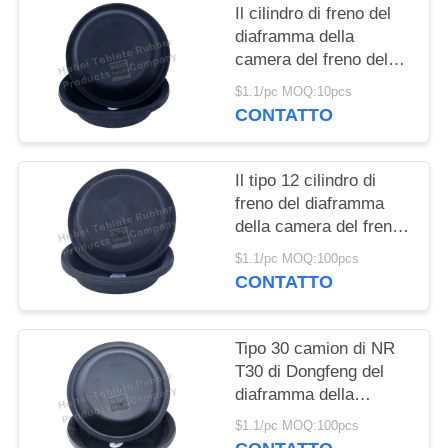
Il cilindro di freno del
diaframma della
camera del freno del
rimorchio del camion
$1.1/pc MOQ:10pcs
T30 foggia a coppa il
CONTATTO
tipo profondo
Il tipo 12 cilindro di
freno del diaframma
della camera del freno
aerodinamico foggia a
$1.1/pc MOQ:100pcs
coppa la progettazione
CONTATTO
su misura
Tipo 30 camion di NR
T30 di Dongfeng del
diaframma della
camera del freno
$1.1/pc MOQ:100pcs