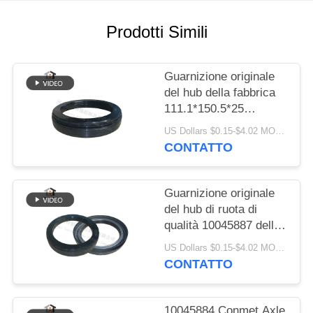
PRIVACY
POLICY
Prodotti Simili
Guarnizione originale
del hub della fabbrica
111.1*150.5*25
applicabile a Conmet
US Dollars $0.15-$4.02 MOQ:20 pezzi
Axle No 10045883
CONTATTO
Guarnizione originale
del hub di ruota di
qualità 10045887 della
fabbrica per la
US Dollars $0.15-$4.02 MOQ:20 pezzi
guarnizione dell'asse
CONTATTO
121x160.5x28.5 HNBR
di Conmet
10045884 Conmet Axle