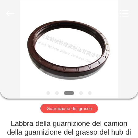
Rubber
Product
Co.,
Ltd..
All
Rights
Reserved.
Developed
CASA
by
ECER
PRODOTTI
CIRCA
NOI
GIRO
DELLA
Guarnizione del grasso
FABBRICA
Labbra della guarnizione del camion
della guarnizione del grasso del hub di