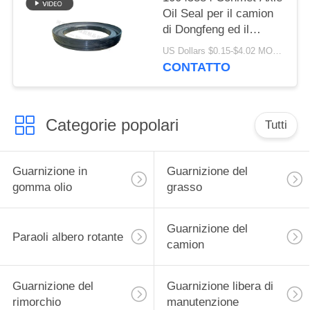
Oil Seal per il camion
di Dongfeng ed il
camion
US Dollars $0.15-$4.02 MOQ:20 pezzi
133.36x187.5x24 di
CONTATTO
Volvo
Categorie popolari
Tutti
Guarnizione in
Guarnizione del
gomma olio
grasso
Guarnizione del
Paraoli albero rotante
camion
Guarnizione del
Guarnizione libera di
rimorchio
manutenzione