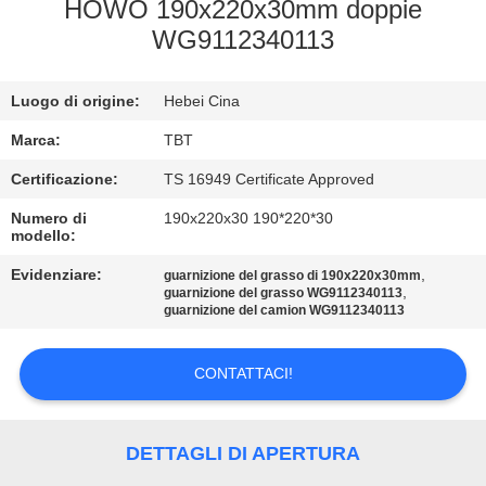
CONTROLLO
HOWO 190x220x30mm doppie
WG9112340113
DI
QUALITÀ
Luogo di origine:
Hebei Cina
CONTATTICI
Marca:
TBT
Certificazione:
TS 16949 Certificate Approved
NOTIZIE
Numero di
190x220x30 190*220*30
modello:
Evidenziare:
,
CASI
guarnizione del grasso di 190x220x30mm
,
guarnizione del grasso WG9112340113
guarnizione del camion WG9112340113
MAPPA
CONTATTACI!
DEL
SITO
DETTAGLI DI APERTURA