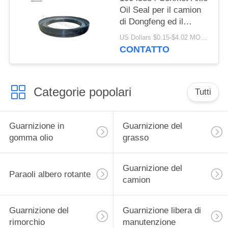
Oil Seal per il camion
di Dongfeng ed il
camion
US Dollars $0.15-$4.02 MOQ:20 pezzi
133.36x187.5x24 di
CONTATTO
Volvo
Categorie popolari
Tutti
Guarnizione in
Guarnizione del
gomma olio
grasso
Guarnizione del
Paraoli albero rotante
camion
Guarnizione del
Guarnizione libera di
rimorchio
manutenzione