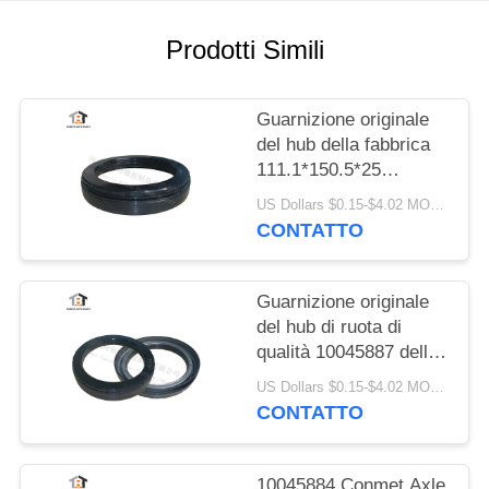
PRIVACY
POLICY
Prodotti Simili
Guarnizione originale
del hub della fabbrica
111.1*150.5*25
applicabile a Conmet
US Dollars $0.15-$4.02 MOQ:20 pezzi
Axle No 10045883
CONTATTO
Guarnizione originale
del hub di ruota di
qualità 10045887 della
fabbrica per la
US Dollars $0.15-$4.02 MOQ:20 pezzi
guarnizione dell'asse
CONTATTO
121x160.5x28.5 HNBR
di Conmet
10045884 Conmet Axle