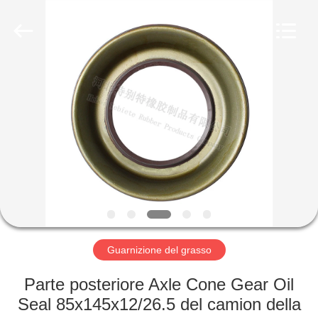
Rubber
Product
Co.,
Ltd..
All
Rights
Reserved.
Developed
CASA
by
ECER
PRODOTTI
CIRCA
NOI
GIRO
DELLA
Guarnizione del grasso
FABBRICA
Parte posteriore Axle Cone Gear Oil
Seal 85x145x12/26.5 del camion della