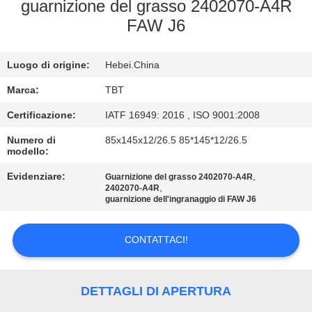
CONTROLLO
guarnizione del grasso 2402070-A4R
FAW J6
DI
QUALITÀ
Luogo di origine:
Hebei.China
CONTATTICI
Marca:
TBT
Certificazione:
IATF 16949: 2016 , ISO 9001:2008
NOTIZIE
Numero di
85x145x12/26.5 85*145*12/26.5
modello:
Evidenziare:
,
CASI
Guarnizione del grasso 2402070-A4R
,
2402070-A4R
guarnizione dell'ingranaggio di FAW J6
MAPPA
CONTATTACI!
DEL
SITO
DETTAGLI DI APERTURA