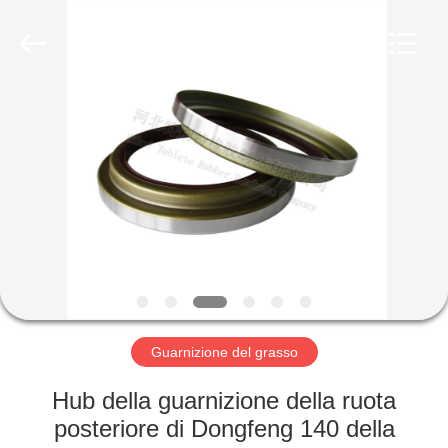
gomma
olio
fornitore.
Copyright
©
2019
-
2023
CASA
rubberoil-
seal.com.
All
Rights
Reserved.
PRODOTTI
CIRCA
NOI
GIRO
DELLA
Guarnizione del grasso
FABBRICA
Hub della guarnizione della ruota
posteriore di Dongfeng 140 della