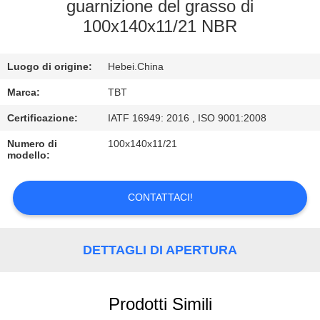
CONTROLLO
guarnizione del grasso di
100x140x11/21 NBR
DI
QUALITÀ
Luogo di origine:
Hebei.China
CONTATTICI
Marca:
TBT
Certificazione:
IATF 16949: 2016 , ISO 9001:2008
NOTIZIE
Numero di
100x140x11/21
modello:
CASI
CONTATTACI!
DETTAGLI DI APERTURA
Prodotti Simili