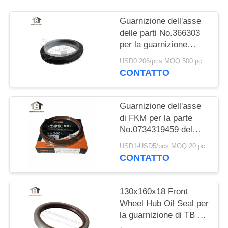
Guarnizione dell'asse
delle parti No.366303
per la guarnizione
dell'albero a gomito
USD0.206/pcs MOQ:500 pc
delle parti del camion
CONTATTO
di SCANIA NBR+PTFE
Guarnizione dell'asse
di FKM per la parte
No.0734319459 del
camion di /VOLVO
USD1-USD5/pcs MOQ:20 pc
/MAN /DAF /IVECO
CONTATTO
della trasmissione di
ZF
130x160x18 Front
Wheel Hub Oil Seal per
la guarnizione di TB di
Mercedes Benz