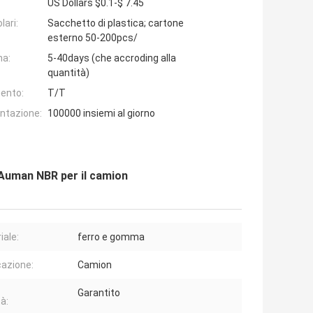
US Dollars $0.1-$ 7.45
lari:
Sacchetto di plastica; cartone
esterno 50-200pcs/
na:
5-40days (che accroding alla
quantità)
ento:
T/T
entazione:
100000 insiemi al giorno
 Auman NBR per il camion
iale:
ferro e gomma
cazione:
Camion
Garantito
à: