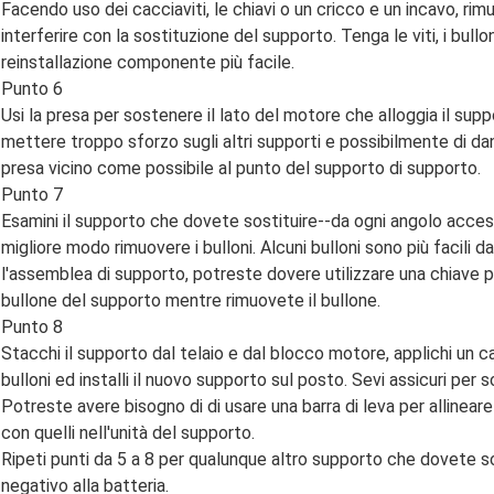
Facendo uso dei cacciaviti, le chiavi o un cricco e un incavo, 
interferire con la sostituzione del supporto. Tenga le viti, i bullo
reinstallazione componente più facile.
Punto 6
Usi la presa per sostenere il lato del motore che alloggia il supp
mettere troppo sforzo sugli altri supporti e possibilmente di d
presa vicino come possibile al punto del supporto di supporto.
Punto 7
Esamini il supporto che dovete sostituire--da ogni angolo accessi
migliore modo rimuovere i bulloni. Alcuni bulloni sono più facili 
l'assemblea di supporto, potreste dovere utilizzare una chiave p
bullone del supporto mentre rimuovete il bullone.
Punto 8
Stacchi il supporto dal telaio e dal blocco motore, applichi un
bulloni ed installi il nuovo supporto sul posto. Sevi assicuri per so
Potreste avere bisogno di di usare una barra di leva per allineare
con quelli nell'unità del supporto.
Ripeti punti da 5 a 8 per qualunque altro supporto che dovete sost
negativo alla batteria.