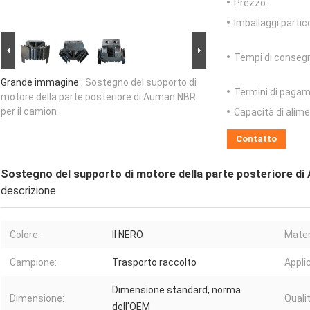
Prezzo:
Imballaggi partico
Tempi di conseg
Grande immagine :
Sostegno del supporto di
Termini di pagam
motore della parte posteriore di Auman NBR
per il camion
Capacità di alim
Contatto
Sostegno del supporto di motore della parte posteriore di
descrizione
Colore:
Il NERO
Mater
Campione:
Trasporto raccolto
Appli
Dimensione standard, norma
Dimensione:
Qualit
dell'OEM