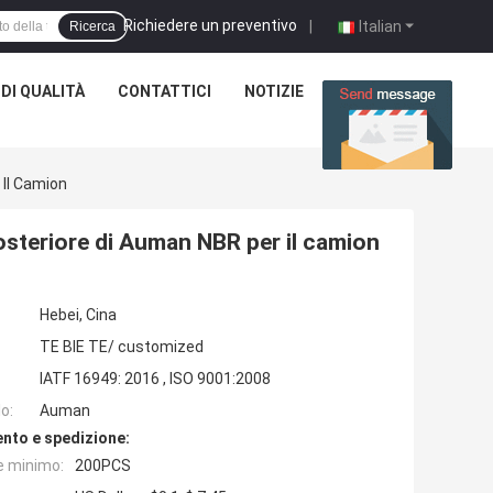
Richiedere un preventivo
|
Italian
Ricerca
DI QUALITÀ
CONTATTICI
NOTIZIE
CASI
 Il Camion
osteriore di Auman NBR per il camion
Hebei, Cina
TE BIE TE/ customized
IATF 16949: 2016 , ISO 9001:2008
o:
Auman
nto e spedizione:
e minimo:
200PCS