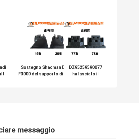
ndi
Sostegno Shacman Delong
DZ95259590077
ult
F3000 del supporto di motore
ha lasciato il
gno
della parte posteriore
montaggio del
i
DZ9114598319/DZ95259590068
motore di destra
.
DZ95259590078
153
per il camion
Delong M3000 di
Shacman
ciare messaggio