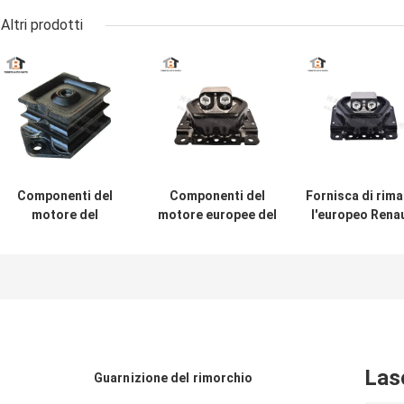
Altri prodotti
Componenti del
Componenti del
Fornisca di rima
motore del
motore europee del
l'europeo Rena
camion di
camion
Truck del soste
DZ9114593001
20723224/20499469
del supporto d
Front Rubber
di montaggio di
motore di no
Engine Mount
gomma del motore
20499470/21228
Bracket Shacman
per VOLVO
di OE
Las
Guarnizione del rimorchio